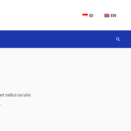
ID
EN
t tellus iaculis
.