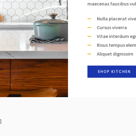
maecenas faucibus vul
Nulla placerat viv
Cursus viverra
Vitae interdum eg
Risus tempus ele
Aliquet dignissim
SHOP KITCHEN
]