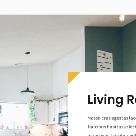
Living 
Massa cras egestas lao
faucibus habitasse lec
maecenas faucibus vul