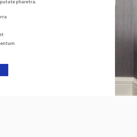
putate pharetra.
erra
et
mentum