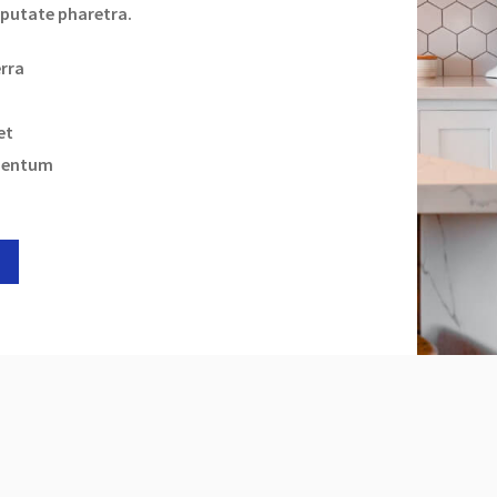
putate pharetra.
erra
et
mentum