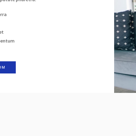
erra
et
mentum
OM