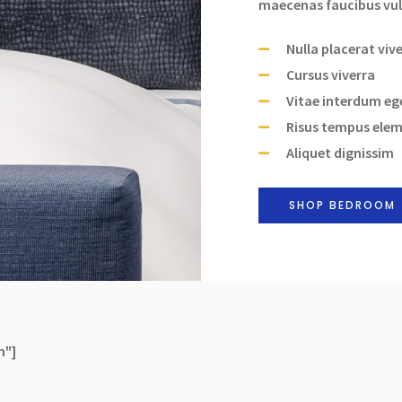
maecenas faucibus vul
Nulla placerat viv
Cursus viverra
Vitae interdum eg
Risus tempus ele
Aliquet dignissim
SHOP BEDROOM
m"]